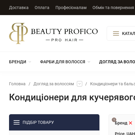
Доставка
Оплата
Професіоналам
Обмін та повернення
КАТАЛ
БРЕНДИ
ФАРБИ ДЛЯ ВОЛОССЯ
ДОГЛЯД ЗА ВОЛ
Головна
/
Догляд за волоссям
/
Кондиціонери та баль
Кондиціонери для кучерявог
1
ПІДБІР ТОВАРУ
Бренд
Price, UAH