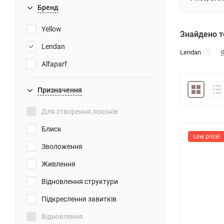
Бренд
Yellow
Знайдено то
Lendan
Lendan
Alfaparf
Призначення
Для створення локонів
Блиск
Low price!
Зволоження
Живлення
Відновлення структури
Підкреслення завитків
Відновлення