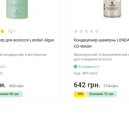
1
ер для волосся Lendan Algas
Кондиціонер-шампунь LEND
CO-WASH
 кондиціонер з екстрактом
Зволожуючий та відновлюючий 
для очищення волосся
сті
В наявності
91
Код:
BPF-6432
н.
642 грн.
952 грн.
714 грн.
ономія
96 грн.
- 10%
Економія
72 грн.