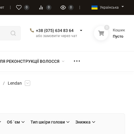
Українська
нет
0
0
0
0
Кошик
+38 (075) 634 83 64
або замовити через чат
Пусто
ЛЯ РЕКОНСТРУКЦІЇ ВОЛОССЯ
/
Lendan
Об `єм
Тип шкіри голови
Знижка