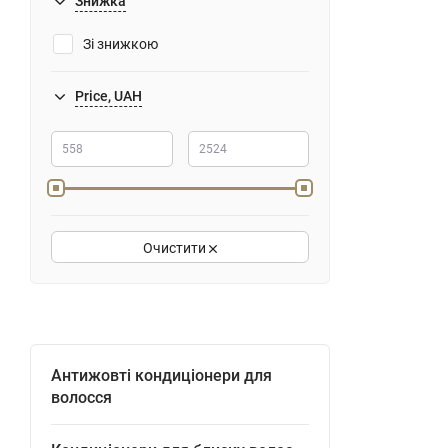
Знижка
Зі знижкою
Price, UAH
Очистити
Антижовті кондиціонери для
волосся