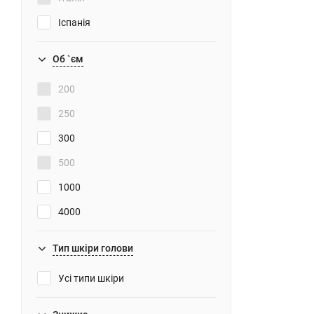
Іспанія
Об `єм
200
250
300
500
1000
4000
Тип шкіри голови
Усі типи шкіри