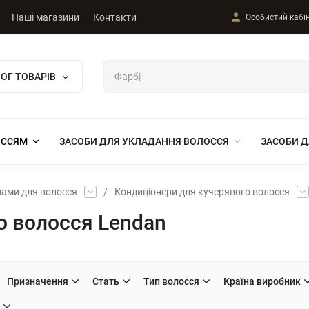
Наші магазини
Контакти
Особистий кабі
ОГ ТОВАРІВ
ОССЯМ
ЗАСОБИ ДЛЯ УКЛАДАННЯ ВОЛОССЯ
ЗАСОБИ Д
зами для волосся
/
Кондиціонери для кучерявого волосся
о волосся Lendan
Призначення
Стать
Тип волосся
Країна виробник