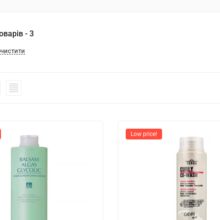
варів - 3
очистити
Low price!