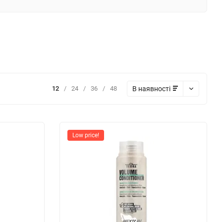
В наявності
12
/
24
/
36
/
48
Low price!