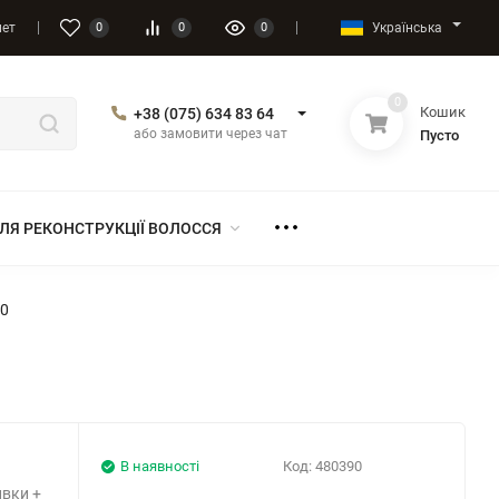
Українська
нет
0
0
0
0
Кошик
+38 (075) 634 83 64
або замовити через чат
Пусто
ЛЯ РЕКОНСТРУКЦІЇ ВОЛОССЯ
№0
В наявності
Код:
480390
ивки +