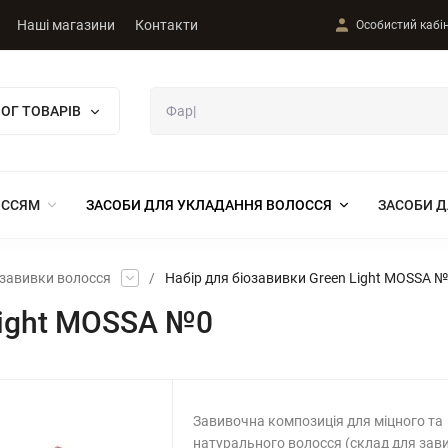
Наші магазини
Контакти
Особистий кабі
ОГ ТОВАРІВ
ОССЯМ
ЗАСОБИ ДЛЯ УКЛАДАННЯ ВОЛОССЯ
ЗАСОБИ Д
 завивки волосся
/
Набір для біозавивки Green Light MOSSA 
Light MOSSA №0
Завивочна композиція для міцного та
натурального волосся (склад для зав