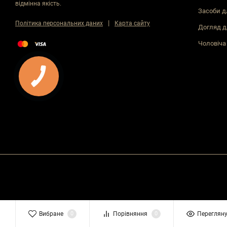
відмінна якість.
Засоби д
|
Політика персональних даних
Карта сайту
Догляд д
Чоловіча
Вибране
0
Порівняння
0
Перегляну