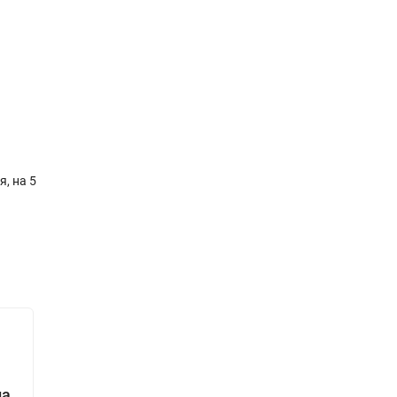
я, на 5
на