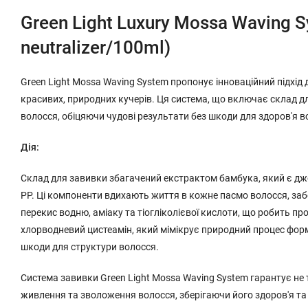
Green Light Luxury Mossa Waving
neutralizer/100ml)
Green Light Mossa Waving System пропонує інноваційний підхід
красивих, природних кучерів. Ця система, що включає склад дл
волосся, обіцяючи чудові результати без шкоди для здоров'я в
Дія:
Склад для завивки збагачений екстрактом бамбука, який є джер
РР. Ці компоненти вдихають життя в кожне пасмо волосся, забез
перекис водню, аміаку та тіогліколієвої кислоти, що робить 
хлорводневий цистеамін, який мімікрує природний процес форму
шкоди для структури волосся.
Система завивки Green Light Mossa Waving System гарантує не 
живлення та зволоження волосся, зберігаючи його здоров'я та 