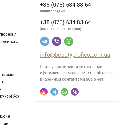
+38 (075) 634 83 64
Відділ продажу
+38 (075) 634 83 64
Замовлення по телефону
створення
турального
info@beautyprofico.com.ua
Якщо у вас виникли питання при
оформленні замовлення, зверніться за
 вітамін
вказаними контактами або в чат.
ить
я
кучері без
ибоке
ивний