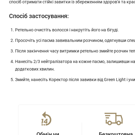
спосіб отримати стійкі завитки із збереженням здоров'я та кра
Спосіб застосування:
Ретельно очистіть волосся і накрутіть його на бігуді.
Просочіть усі пасма завивальним розчином, одягнувши спе
Після закінчення часу витримки ретельно змийте розчин те
Нанесіть 2/3 нейтралізатора на кожне пасмо, залишивши на 5 
додаткових хвилин.
Змийте, нанесіть Коректор після завивки від Green Light і 
Обмін чи
Безкоштовна