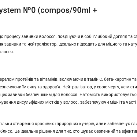
 System №0 (compos/90ml +
 до процесу завивки волосся, поєднуючи в собі глибокий догляд та 
я завивки та нейтралізатор, ідеально підходить для міцного та на
олосся.
елом протеїнів та вітамінів, включаючи вітамін С, бета-каротин та
печуючи їм силу та здоров'я. Нейтралізатор, у свою чергу, не міст
процес завивки безпечнішим для волосся. Натомість використовуєтьс
вання дисульфідних містків у волоссі, забезпечуючи міцні та часті 
тільки створення красивих і природних кучерів, але й забезпечує гл
блиск. Це ідеальне рішення для тих, хто шукає безпечний та ефект