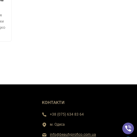
я
ми
дко
КОНТАКТИ
+38 (075) 634 83 64
м. Одеса
info@beautyprofico.com.ua