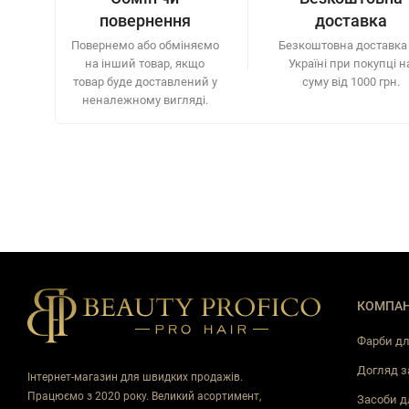
повернення
доставка
Повернемо або обміняємо
Безкоштовна доставка
на інший товар, якщо
Україні при покупці н
товар буде доставлений у
суму від 1000 грн.
неналежному вигляді.
КОМПАН
Фарби дл
Догляд з
Інтернет-магазин для швидких продажів.
Працюємо з 2020 року. Великий асортимент,
Засоби д