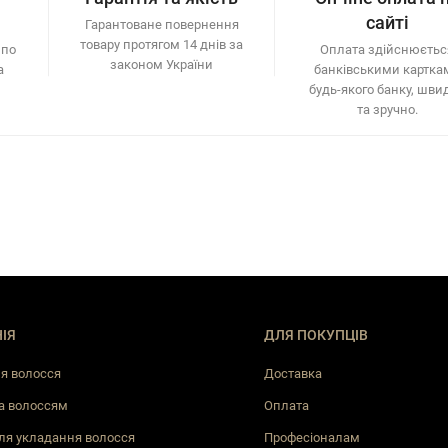
сайті
Гарантоване повернення
товару протягом 14 днів за
 по
Оплата здійснюєтьс
законом України
а
банківськими картка
будь-якого банку, шви
та зручно.
ІЯ
ДЛЯ ПОКУПЦІВ
я волосся
Доставка
а волоссям
Оплата
ля укладання волосся
Професіоналам