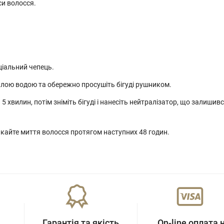
си волосся.
ціальний чепець.
плою водою та обережно просушіть бігуді рушником.
хвилин, потім зніміть бігуді і нанесіть нейтралізатор, що залишивс
уникайте миття волосся протягом наступних 48 годин.
Гарантія та якість
On-line оплата 