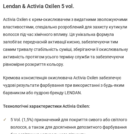
Lendan & Activia Oxilen 5 vol.
Activia Oxilen є крем-окислювачем з видатними зволожуючими
властивостями, спеціально розроблений для захисту кутикули
волосся під час хімічного впливу. Ця унікальна формула
запобігає передчасній активації кисню, забезпечуючи тим
самим тривалу стабільність суміші, зберігаючи її окислювальну
активність протягом усього терміну служби та забезпечуючи
рівномірне розкриття кольору.
Кремова консистенція окислювача Activia Oxilen забезпечує
чудові результати фарбування при використанні з будь-яким
барвником або пудрою бренду LENDAN.
Технологічні характеристики Activia Oxilen:
5 Vol. (1,5%) призначений для покриття сивого або світлого
волосся, а також для досягнення депозитного фарбування