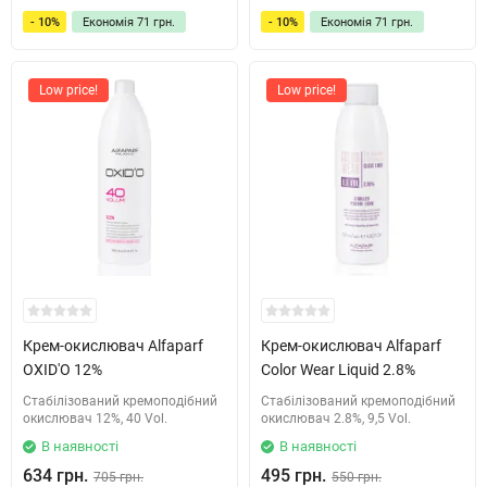
- 10%
Економія
71 грн.
- 10%
Економія
71 грн.
Low price!
Low price!
Крем-окислювач Alfaparf
Крем-окислювач Alfaparf
OXID'O 12%
Color Wear Liquid 2.8%
Стабілізований кремоподібний
Стабілізований кремоподібний
окислювач 12%, 40 Vol.
окислювач 2.8%, 9,5 Vol.
В наявності
В наявності
634 грн.
495 грн.
705 грн.
550 грн.