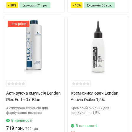
- 10%
Економія
71 грн.
- 10%
Економія
55 грн.
Low price!
Активуюча емульсія ​Lendan
Крем-окислювач Lendan
Plex Forte Oxi Blue​
Activia Oxilen 1,5%
Активуюча емульсія для
Кремовий окисник для
фарбування волосся
фарбування 1,5%
В наявності
В наявності
719 грн.
799 грн.