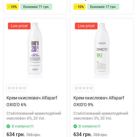
- 10%
Економія
71 грн.
- 10%
Економія
17 грн.
Low price!
Low price!
Крем-окислювач Alfaparf
Крем-окислювач Alfaparf
OXID'O 6%
OXID'O 9%
Стабілізований кремоподібний
Стабілізований кремоподібний
окислювач 6%, 20 Vol.
окислювач 3%, 30 Vol.
В наявності
В наявності
634 грн.
634 грн.
705 грн.
705 грн.