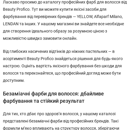
Ласкаво просимо до каталогу професійних фарб для волосся від
Beauty Profico. Тут ви можете купити якісні засоби для
фарбування від перевірених брендів — YELLOW, Alfaparf Milano,
LENDAN та інших. У нашому магазині ви знайдете все необхідне
для створення ідеального образу за розумною ціною з
можливістю швидко замовити онлайн.
Від глибоких насичених відтінків до ніжних пастельних — в
асортименті Beauty Profico знайдеться рішення для будь-якого
настрою. Оцініть вартість якісного фарбування без шкоди для
волосся та переконайтеся, що професійний догляд може бути
доступним.
Безаміачні фарби для волосся: дбайливе
фарбування та стійкий результат
Для тих, хто дбає про здоров’я волосся, у нашому каталозі
представлені безаміачні фарби від професійних брендів. Такі
формули м’яко впливають на структуру волосся, зберігаючи