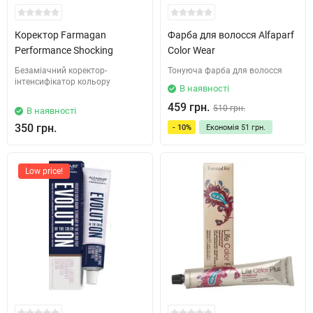
Коректор Farmagan
Фарба для волосся Alfaparf
Performance Shocking
Color Wear
Безаміачний коректор-
Тонуюча фарба для волосся
інтенсифікатор кольору
В наявності
459 грн.
510 грн.
В наявності
350 грн.
- 10%
Економія
51 грн.
Low price!