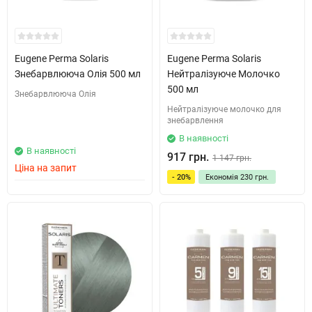
Eugene Perma Solaris
Eugene Perma Solaris
Знебарвлююча Олія 500 мл
Нейтралізуюче Молочко
500 мл
Знебарвлююча Олія
Нейтралізуюче молочко для
знебарвлення
В наявності
В наявності
917 грн.
1 147 грн.
Ціна на запит
- 20%
Економія
230 грн.