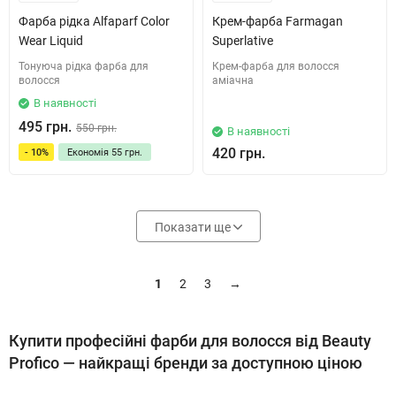
Фарба рідка Alfaparf Color
Крем-фарба Farmagan
Wear Liquid
Superlative
Тонуюча рідка фарба для
Крем-фарба для волосся
волосся
аміачна
В наявності
495 грн.
550 грн.
В наявності
420 грн.
- 10%
Економія
55 грн.
Показати ще
1
2
3
→
Купити професійні фарби для волосся від Beauty
Profico — найкращі бренди за доступною ціною