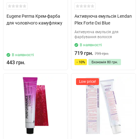
Eugene Perma Крем-фарба
Активуюча емульсія ​Lendan
для чоловічого камуфляжу
Plex Forte Oxi Blue​
Активуюча емульсія для
фарбування волосся
В наявності
719 грн.
799 грн.
В наявності
443 грн.
- 10%
Економія
80 грн.
Low price!